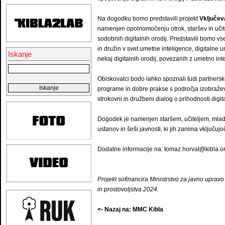
Na dogodku bomo predstavili projekt
Vključeva
namenjen opolnomočenju otrok, staršev in učit
sodobnih digitalnih orodij. Predstavili bomo vse
in družin v svet umetne inteligence, digitalne 
Iskanje
nekaj digitalnih orodij, povezanih z umetno int
Obiskovalci bodo lahko spoznali tudi partnerske
programe in dobre prakse s področja izobraževan
strokovni in družbeni dialog o prihodnosti digita
Dogodek je namenjen staršem, učiteljem, mlad
ustanov in širši javnosti, ki jih zanima vključujo
Dodatne informacije na: tomaz.horvat@kibla.o
Projekt sofinancira Ministrstvo za javno upravo
in prostovoljstva 2024.
<- Nazaj na: MMC Kibla