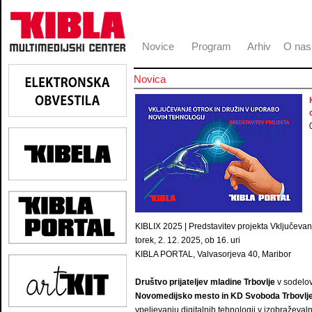
Novice
Program
Arhiv
O nas
Novica
KIBLIX 2025 | Predstavitev projekta Vključevan
torek, 2. 12. 2025, ob 16. uri
KIBLA PORTAL, Valvasorjeva 40, Maribor
Društvo prijateljev mladine Trbovlje
v sodelov
Novomedijsko mesto in KD Svoboda Trbovlj
vpeljevanju digitalnih tehnologij v izobraževa