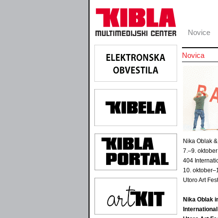
Novice
Novica
Nika Oblak & 
7.–9. oktobe
404 Internati
10. oktober–
Utoro Art Fes
Nika Oblak 
Internationa