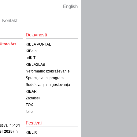
English
Kontakti
Dejavnosti
Utoro Art
KIBLA PORTAL
KiBela
artKIT
KIBLA2LAB
Neformalno izobraževanje
Spremljevalni program
Sodelovanja in gostovanja
KIBAR
Za:misel
TOX
folio
Festivali
tivalih:
404
ber 2025
) in
KIBLIX