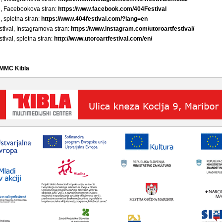
al, Facebookova stran:
https://www.facebook.com/404Festival
l, spletna stran:
https://www.404festival.com/?lang=en
estival, Instagramova stran:
https://www.instagram.com/utoroartfestival/
stival, spletna stran:
http://www.utoroartfestival.com/en/
 MMC Kibla