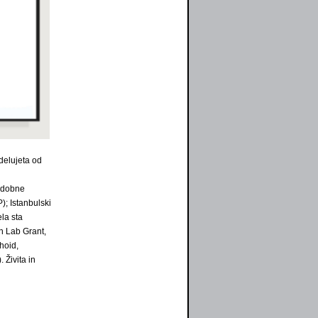
delujeta od
sodobne
); Istanbulski
la sta
n Lab Grant,
hoid,
 Živita in