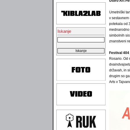
Utoro Art Fe
Umetniški ta
v sestavnem 
potekala od 3
mednarodno vi
Iskanje
simbolnih sis
znanstveni re
Festival 404
Rosario. Od s
dvaindvajseta
državah, in s
drugim so ga 
Arts v Tajv