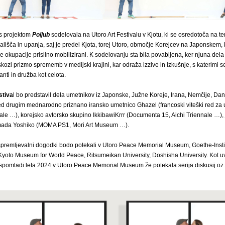
s projektom
Poljub
sodelovala na Utoro Art Festivalu v Kjotu, ki se osredotoča na t
vališča in upanja, saj je predel Kjota, torej Utoro, območje Korejcev na Japonskem, ki
 okupacije prisilno mobilizirani. K sodelovanju sta bila povabljena, ker njuna dela
kozi prizmo sprememb v medijski krajini, kar odraža izzive in izkušnje, s katerimi 
nti in družba kot celota.
stiva
l bo predstavil dela umetnikov iz Japonske, Južne Koreje, Irana, Nemčije, Dan
ed drugim mednarodno priznano iransko umetnico Ghazel (francoski viteški red za 
ale …), korejsko avtorsko skupino IkkibawiKrrr (Documenta 15, Aichi Triennale …),
mada Yoshiko (MOMA PS1, Mori Art Museum …).
spremljevalni dogodki bodo potekali v Utoro Peace Memorial Museum, Goethe-Instit
oto Museum for World Peace, Ritsumeikan University, Doshisha University. Kot uvo
u spomladi leta 2024 v Utoro Peace Memorial Museum že potekala serija diskusij o