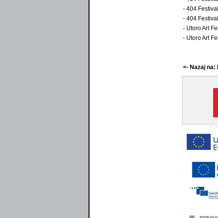
- 404 Festiv
- 404 Festiva
- Utoro Art F
- Utoro Art Fe
<- Nazaj na: