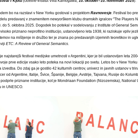
stival
v
Kjotu
(Goethe-Institut Villa Kamogawa,
10. oktober–10. november 2025
).
ndem bo na razstavi v New Yorku gostoval s projektom
Ravnovesje
. Festival bo pr
delu predavanj v znamenitem newyorškem klubu dramskih igralcev "The Players N
. do 5. oktobra 2025. Dogodek bo potekal v sodelovanju z Institute of General Sem
soko priznano neprofitno institucijo, ustanovljeno leta 1938, ki raziskuje vpliv jezi
temov na mišljenje in družbo ter je znana po predavanjih izjemnih teoretikov in ugl
viji
ETC: A Review of General Semantics
.
je najstarejši festival medijske umetnosti v Argentini, kjer je bil ustanovljen leta 20
voje prve edicije vsako leto poteka na novi lokaciji po svetu. Letos bo v New Yorku
 izvedba. Do zdaj ga je gostilo 42 kulturnih centrov, univerz in javnih ustanov v trin
icer od Argentine, Italije, Švice, Španije, Belgije, Avstrije, Tajvana, Rusije do Kolum
podprle priznane institucije, kot je Mondriaan Foundation (Nizozemska), National U
anu in UNESCO.