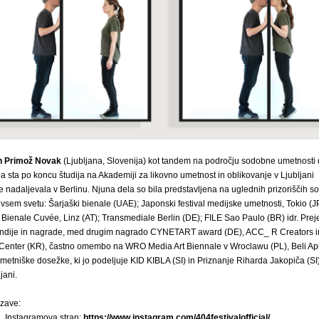
in Primož Novak
(Ljubljana, Slovenija) kot tandem na področju sodobne umetnosti 
a sta po koncu študija na Akademiji za likovno umetnost in oblikovanje v Ljubljani
 nadaljevala v Berlinu. Njuna dela so bila predstavljena na uglednih prizoriščih 
vsem svetu: Šarjaški bienale (UAE); Japonski festival medijske umetnosti, Tokio (JP
 Bienale Cuvée, Linz (AT); Transmediale Berlin (DE); FILE Sao Paulo (BR) idr. Preje
pendije in nagrade, med drugim nagrado CYNETART award (DE), ACC_ R Creators i
 Center (KR), častno omembo na WRO Media Art Biennale v Wroclawu (PL), Beli Ap
etniške dosežke, ki jo podeljuje KID KIBLA (SI) in Priznanje Riharda Jakopiča (SI).
ljani.
zave:
l, Instagramova stran:
https://www.instagram.com/404festivalofficial/