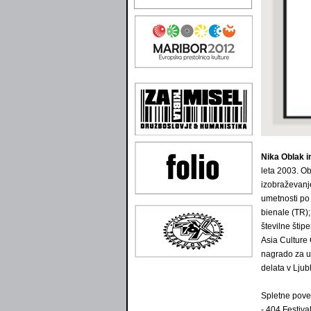
Nika Oblak 
leta 2003. Ob
izobraževanje
umetnosti po 
bienale (TR);
številne šti
Asia Culture
nagrado za um
delata v Ljub
Spletne pove
- 404 Festiva