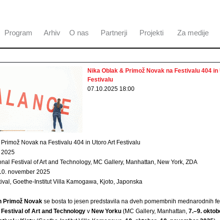
Program
Arhiv
O nas
Partnerji
Projekti
Za medije
Nika Oblak & Primož Novak na Festivalu 404 in 
Festivalu
07.10.2025 18:00
Primož Novak na Festivalu 404 in Utoro Art Festivalu
r 2025
onal Festival of Art and Technology, MC Gallery, Manhattan, New York, ZDA
10. november 2025
tival, Goethe-Institut Villa Kamogawa, Kjoto, Japonska
in Primož Novak
se bosta to jesen predstavila na dveh pomembnih mednarodnih fes
l Festival of Art and Technology
v
New Yorku
(MC Gallery, Manhattan,
7.–9. okto