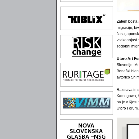
Zatem bosta 
migracije, bi
času japonske
vsakdanjost s
sodobni migra
Utoro Art Fe
Slovenije. M
Beneški bien
avtorico Shi
Razstava in 
Kamogawa, Ky
pa je v Kjot
Utoro Forum.