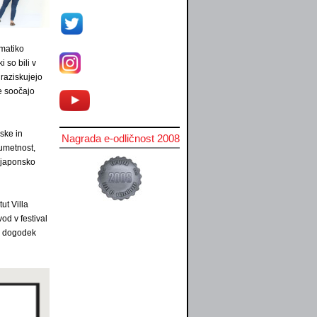
ematiko
 so bili v
 raziskujejo
se soočajo
ske in
Nagrada e-odličnost 2008
umetnost,
 japonsko
ut Villa
d v festival
z. dogodek