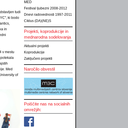
MED
Festival ljubezni 2008-2012
edstavljen tudi
Dnevi radovednosti 1997-2011
YC", ki bodo
Ciklus (DA)(NE)S
antics,
ka in
Projekti, koprodukcije in
edni
mednarodna sodelovanja
Aktualni projekti
04 v mestu
Koprodukcije
 potekala
Zaključeni projekti
ajstih
Naročilo obvestil
bije. Med
niversity of
Poiščite nas na socialnih
omrežjih: