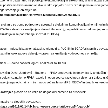
kujemo in ustvarjamo na področju telekomunikacij in elektronike, včasih skupaj s
 kjer postavimo kako anteno ali dve in tako v prijetni družbi raziskujemo in ustvarj
ega srečanja je objavljen na:
.meetup.com/Maribor-Hardware-Meetup/events/257581828/
 srečanju se bomo podrobneje spoznali z digitalnimi komunikacijami ter njihovim 
CADA sistemih za krmiljenje vodovodnih omrežij, pogledali bomo delovanje prep
lizatorja in se podrobneje spoznali z FPGA-ji.
javec – Industrijska avtomatizacija, telemetrija, PLC-jih in SCADA sistemih v poveza
ezami in kako zadeve delujejo v praksi: za krmiljenje vodovodnega omrežja.
židar – Realno časovni logični analizator za 10 eur
ovlić in Davor Jadrijević – Radiona – FPGA predavanje in delavnica (v angleščini)
n delavnica na temo FPGA razvoja in open source razvojnega sistema z Lattice ulx
razvojnega toolchaina in še mnogo več na temo MIPS, RISC-V in drugih kul vsebin
razvojnih ploščic bo na voljo na dogodku v zameno za prispevek.
rmacije na sledečih povezavah:
aday.com/2019/01/14/ulx3s-an-open-source-lattice-ecp5-fpga-pcb/