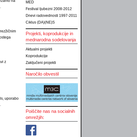
plezamo na
MED
amo.
Festival ljubezni 2008-2012
Dnevi radovednosti 1997-2011
Ciklus (DA)(NE)S
brezžičnim
Projekti, koprodukcije in
rostega
mednarodna sodelovanja
Aktualni projekti
Koprodukcije
vi z
Zaključeni projekti
Naročilo obvestil
3s, uporabo
.
Poiščite nas na socialnih
omrežjih: