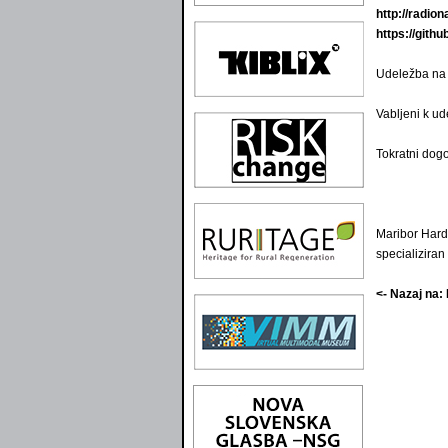
http://radio
https://git
Udeležba na 
Vabljeni k ud
Tokratni dog
Maribor Hard
specializiran 
<- Nazaj na: