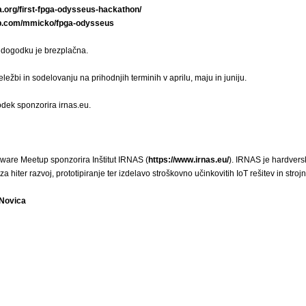
na.org/first-fpga-odysseus-hackathon/
hub.com/mmicko/fpga-odysseus
dogodku je brezplačna.
eležbi in sodelovanju na prihodnjih terminih v aprilu, maju in juniju.
odek sponzorira irnas.eu.
ware Meetup sponzorira Inštitut IRNAS (
https://www.irnas.eu/
). IRNAS je hardversk
za hiter razvoj, prototipiranje ter izdelavo stroškovno učinkovitih IoT rešitev in stro
 Novica