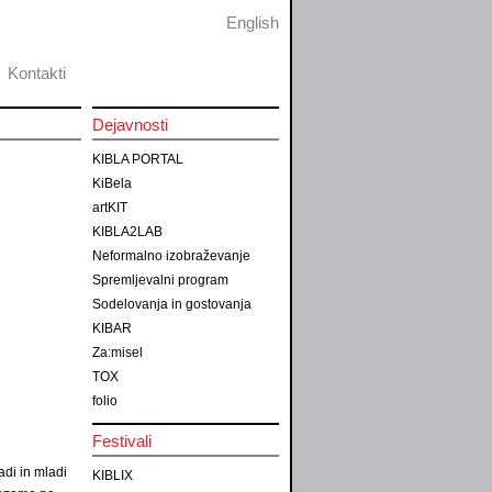
English
Kontakti
Dejavnosti
KIBLA PORTAL
KiBela
artKIT
KIBLA2LAB
Neformalno izobraževanje
Spremljevalni program
Sodelovanja in gostovanja
KIBAR
Za:misel
TOX
folio
Festivali
ladi in mladi
KIBLIX