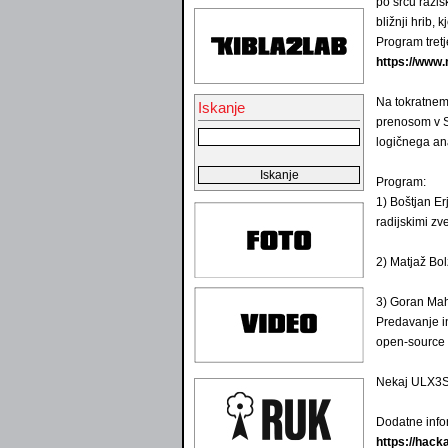
po srcu razis
bližnji hrib,
Program tretj
https://www
Na tokratnem
Iskanje
prenosom v S
logičnega ana
Program:
1) Boštjan Er
radijskimi zv
2) Matjaž Bol
3) Goran Mah
Predavanje i
open-source 
Nekaj ULX3S 
Dodatne info
https://hack