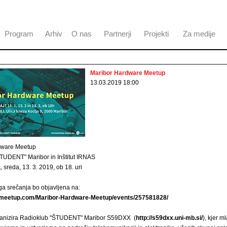
Program
Arhiv
O nas
Partnerji
Projekti
Za medije
Maribor Hardware Meetup
13.03.2019 18:00
dware Meetup
TUDENT" Maribor in Inštitut IRNAS
reda, 13. 3. 2019, ob 18. uri
ga srečanja bo objavljena na:
.meetup.com/Maribor-Hardware-Meetup/events/257581828/
anizira Radioklub "ŠTUDENT" Maribor S59DXX
(
http://s59dxx.uni-mb.si/
), kjer m