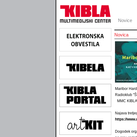
Novice
Novica
Maribor Har
Radioklub "Š
MMC KIBLA, s
Najava tretje
https://www
Dogodek org