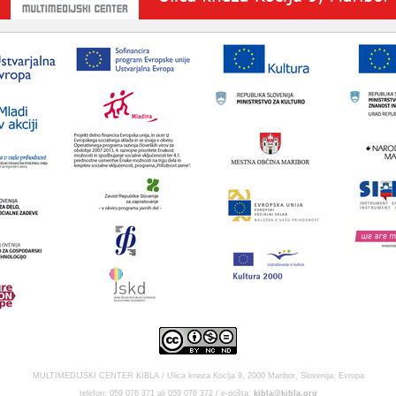
MULTIMEDIJSKI CENTER KIBLA / Ulica kneza Koclja 9, 2000 Maribor, Slovenija, Evropa
telefon: 059 076 371 ali 059 076 372 / e-pošta:
kibla@kibla.org