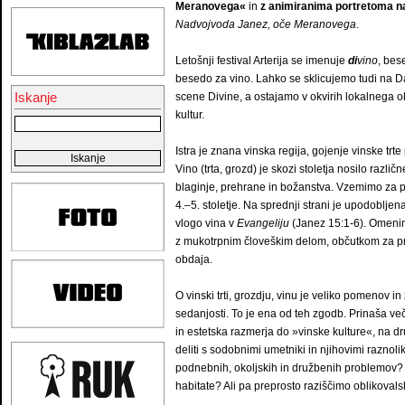
Meranovega«
in
z animiranima portretoma n
Nadvojvoda Janez, oče Meranovega
.
Letošnji festival Arterija se imenuje
di
vino
, bes
besedo za vino. Lahko se sklicujemo tudi na 
Iskanje
scene Divine, a ostajamo v okvirih lokalnega oko
kultur.
Istra je znana vinska regija, gojenje vinske trt
Vino (trta, grozd) je skozi stoletja nosilo razl
blaginje, prehrane in božanstva. Vzemimo za pr
4.–5. stoletje. Na sprednji strani je upodobljena 
vlogo vina v
Evangeliju
(Janez 15:1-6). Omenim
z mukotrpnim človeškim delom, občutkom za pro
obdaja.
O vinski trti, grozdju, vinu je veliko pomenov i
sedanjosti. To je ena od teh zgodb. Prinaša večp
in estetska razmerja do »vinske kulture«, na dru
deliti s sodobnimi umetniki in njihovimi razno
podnebnih, okoljskih in družbenih problemov? A
habitate? Ali pa preprosto raziščimo oblikovalske