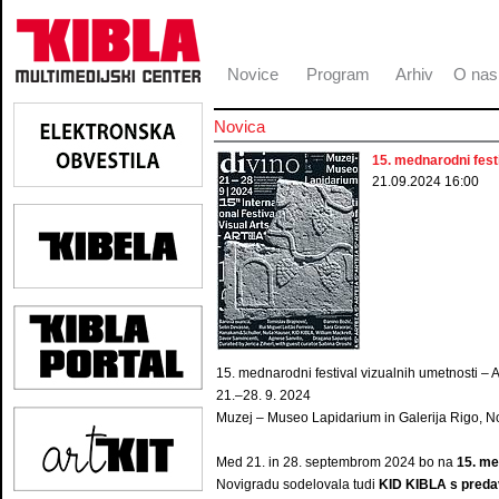
Novice
Program
Arhiv
O nas
Novica
15. mednarodni festi
21.09.2024 16:00
15. mednarodni festival vizualnih umetnosti – A
21.–28. 9. 2024
Muzej – Museo Lapidarium in Galerija Rigo, N
Med 21. in 28. septembrom 2024 bo na
15. me
Novigradu sodelovala tudi
KID KIBLA s preda