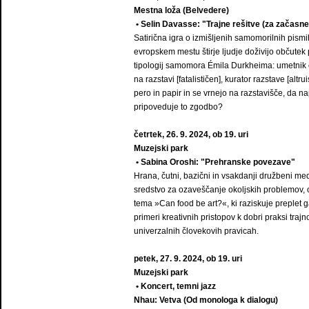
Mestna loža (Belvedere)
• Selin Davasse: "Trajne rešitve (za začasne
Satirična igra o izmišljenih samomorilnih pismi
evropskem mestu štirje ljudje doživijo občutek
tipologij samomora Émila Durkheima: umetnik o
na razstavi [fatalističen], kurator razstave [al
pero in papir in se vrnejo na razstavišče, da 
pripoveduje to zgodbo?
četrtek, 26. 9. 2024, ob 19. uri
Muzejski park
• Sabina Oroshi: "Prehranske povezave"
Hrana, čutni, bazični in vsakdanji družbeni med
sredstvo za ozaveščanje okoljskih problemov, 
tema »Can food be art?«, ki raziskuje preplet g
primeri kreativnih pristopov k dobri praksi traj
univerzalnih človekovih pravicah.
petek, 27. 9. 2024, ob 19. uri
Muzejski park
• Koncert, temni jazz
Nhau: Vetva (Od monologa k dialogu)