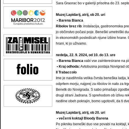
Sara Graorac bo v galeriji prisotna do 23. sept
Muzej Lapidarij, atrij, ob 20. uri
• Barena Bianca
Ribolov brez rib
: instalacija, gastronomska pred
jo občinstvo počasi poje. Beneški umetniški duo
in ekonomskih posledicah njune izbire hrane. O
hrani, ki jo uživamo.
nedelja, 22. 9. 2024, od 10. do 13. ure
• Barena Bianca
vabi vse zainteresirane na pi
• Kraj odhoda:
Avtobusna postaja Novigrad ob 
Il Trabaccolo
Ime je navdihnila velika čvrsta beneška ladja, 
odprtem morju, najprej za ribolov in nato za t
Benetk do Novigrada. S sabo prinašajo zgodbe
drugi strani Jadrana. S sprehodom ob izlivu re
rastline obeh pokrajin, bomo ugotovili, da ti dv
Muzej Lapidarij, atrij, ob 20. uri
• večerni koktajl Bloody Barena
Po pikniku beneški duo vse povabi na koktajl, 