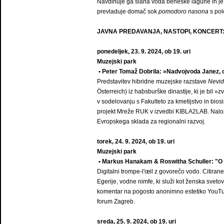
Navdihuje ga slana voda beneške lagune in je m
prevladuje domač sok
pomodoro nasona
s polo
JAVNA PREDAVANJA, NASTOPI, KONCERT
ponedeljek, 23. 9. 2024, ob 19. uri
Muzejski park
• Peter Tomaž Dobrila: »Nadvojvoda Janez,
Predstavitev hibridne muzejske razstave
Nevid
Österreich) iz habsburške dinastije, ki je bil 
v sodelovanju s Fakulteto za kmetijstvo in bios
projekt Mreže RUK v izvedbi KIBLA2LAB. Naložb
Evropskega sklada za regionalni razvoj.
torek, 24. 9. 2024, ob 19. uri
Muzejski park
• Markus Hanakam & Roswitha Schuller: "O 
Digitalni trompe-l'œil z govorečo vodo. Citiran
Egerije, vodne nimfe, ki služi kot ženska svetov
komentar na pogosto anonimno estetiko YouTuba.
forum Zagreb.
sreda, 25. 9. 2024, ob 19. uri