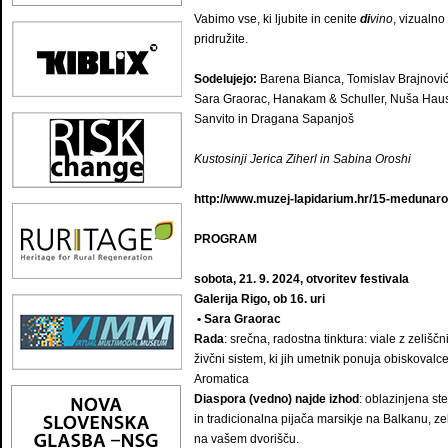
Vabimo vse, ki ljubite in cenite
di
vino
, vizualno
pridružite.
Sodelujejo:
Barena Bianca, Tomislav Brajnović
Sara Graorac, Hanakam & Schuller, Nuša Hause
Sanvito in Dragana Sapanjoš
Kustosinji Jerica Ziherl in Sabina Oroshi
http://www.muzej-lapidarium.hr/15-medunarodn
PROGRAM
sobota, 21. 9. 2024, otvoritev festivala
Galerija Rigo, ob 16. uri
• Sara Graorac
Rada
: srečna, radostna tinktura: viale z zelišč
živčni sistem, ki jih umetnik ponuja obiskoval
Aromatica
Diaspora (vedno) najde izhod
: oblazinjena ste
in tradicionalna pijača marsikje na Balkanu, zel
na vašem dvorišču.