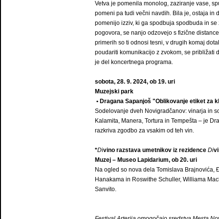
Vetva je pomenila monolog, zaziranje vase, spu
pomeni pa tudi večni navdih. Bila je, ostaja in 
pomenijo izziv, ki ga spodbuja spodbuda in se 
pogovora, se nanjo odzovejo s fizične distanc
primerih so ti odnosi tesni, v drugih komaj dotakn
poudariti komunikacijo z zvokom, se približati
je del koncertnega programa.
sobota, 28. 9. 2024, ob 19. uri
Muzejski park
• Dragana Sapanjoš "Oblikovanje etiket za kl
Sodelovanje dveh Novigradčanov: vinarja in s
Kalamita, Manera, Tortura in Tempešta – je Dra
razkriva zgodbo za vsakim od teh vin.
*
D
i
vino razstava umetnikov iz rezidence
Di
v
Muzej – Museo Lapidarium, ob 20. uri
Na ogled so nova dela Tomislava Brajnovića, Đ
Hanakama in Roswithe Schuller, Williama Mack
Sanvito.
Festival Arterija omogočajo sredstva Mesta Nov